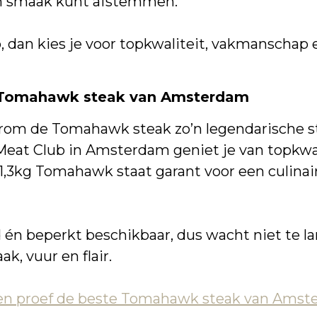
gen smaak kunt afstemmen.
, dan kies je voor topkwaliteit, vakmanschap
e Tomahawk steak van Amsterdam
aarom de Tomahawk steak zo’n legendarische s
eat Club in Amsterdam geniet je van topkwalit
 1,3kg Tomahawk staat garant voor een culinair
n beperkt beschikbaar, dus wacht niet te lang
k, vuur en flair.
en proef de beste Tomahawk steak van Amster