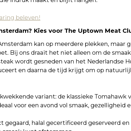
die indruk maakt én blijft hangen.
aring beleven!
msterdam? Kies voor The Uptown Meat Cl
Amsterdam kan op meerdere plekken, maar ge
t. Bij ons draait het niet alleen om de smaak,
steak wordt gesneden van het Nederlandse H
eert en daarna de tijd krijgt om op natuurlij
ekkende variant: de klassieke Tomahawk van 
deaal voor een avond vol smaak, gezelligheid e
 gegaard, halal gecertificeerd geserveerd en