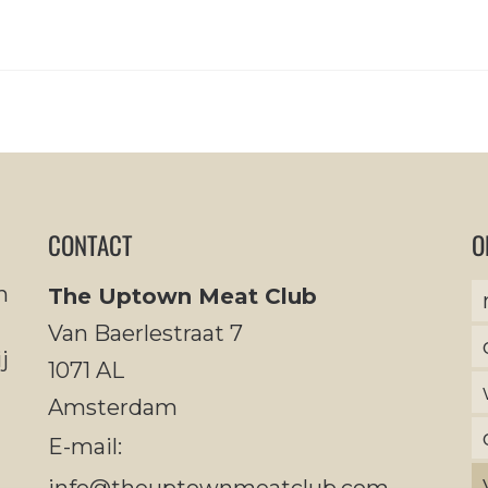
CONTACT
O
n
The Uptown Meat Club
Van Baerlestraat 7
j
1071 AL
Amsterdam
E-mail: