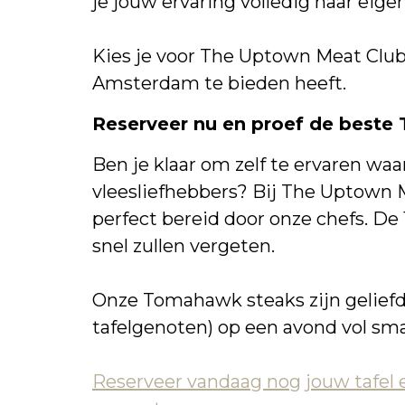
je jouw ervaring volledig naar ei
Kies je voor The Uptown Meat Club
Amsterdam te bieden heeft.
Reserveer nu en proef de best
Ben je klaar om zelf te ervaren w
vleesliefhebbers? Bij The Uptown M
perfect bereid door onze chefs. De
snel zullen vergeten.
Onze Tomahawk steaks zijn geliefd é
tafelgenoten) op een avond vol smaa
Reserveer vandaag nog jouw tafel 