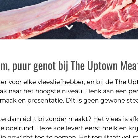
, puur genot bij The Uptown Mea
r voor elke vleesliefhebber, en bij de The 
ak naar het hoogste niveau. Denk aan een per
aak en presentatie. Dit is geen gewone steak,
rdam écht bijzonder maakt? Het vlees is af
ldoelrund. Deze koe levert eerst melk en kri
 in gewicht toe te nemen. Het resultaat: vol, 