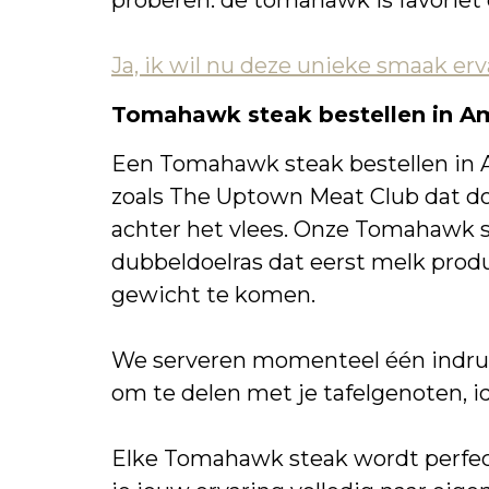
proberen: de tomahawk is favoriet 
Ja, ik wil nu deze unieke smaak erv
Tomahawk steak bestellen in A
Een Tomahawk steak bestellen in 
zoals The Uptown Meat Club dat doe
achter het vlees. Onze Tomahawk 
dubbeldoelras dat eerst melk produc
gewicht te komen.
We serveren momenteel één indrukw
om te delen met je tafelgenoten, i
Elke Tomahawk steak wordt perfect