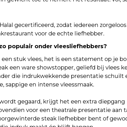
alal gecertificeerd, zodat iedereen zorgeloos 
krestaurant voor de echte liefhebber.
 populair onder vleesliefhebbers?
en stuk vlees, het is een statement op je bor
teak een ware showstopper, geliefd bij vlees k
onder die indrukwekkende presentatie schuilt
e, sappige en intense vleessmaak.
ordt gegaard, krijgt het een extra diepgang i
ovendien voor een theatrale presentatie aan ta
oorgewinterde steak liefhebber bent of gewoo