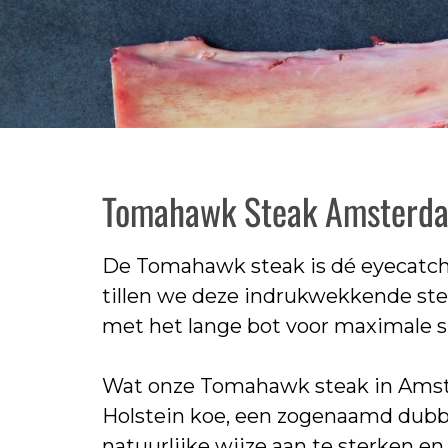
Tomahawk Steak Amsterdam
De Tomahawk steak is dé eyecatche
tillen we deze indrukwekkende ste
met het lange bot voor maximale sm
Wat onze Tomahawk steak in Amste
Holstein koe, een zogenaamd dubbe
natuurlijke wijze aan te sterken en