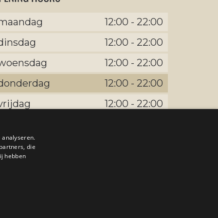
maandag
12:00
-
22:00
dinsdag
12:00
-
22:00
woensdag
12:00
-
22:00
donderdag
12:00
-
22:00
vrijdag
12:00
-
22:00
zaterdag
12:00
-
22:00
 analyseren.
zondag
12:00
-
22:00
partners, die
ij hebben
oreensite