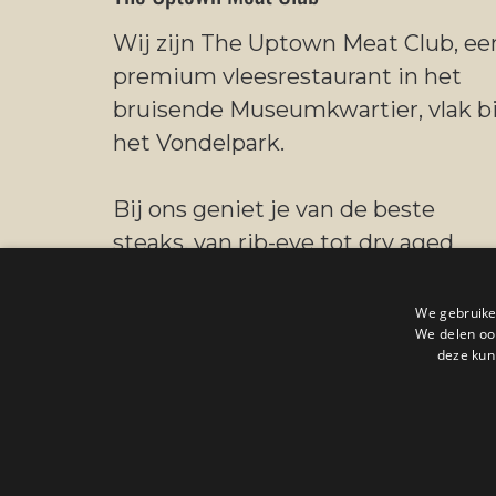
Wij zijn The Uptown Meat Club, ee
premium vleesrestaurant in het
bruisende Museumkwartier, vlak bi
het Vondelpark.
Bij ons geniet je van de beste
steaks, van rib-eye tot dry aged
entrecote. Al onze steaks zijn halal
gecertificeerd.
We gebruike
We delen ook
deze kun
by Th