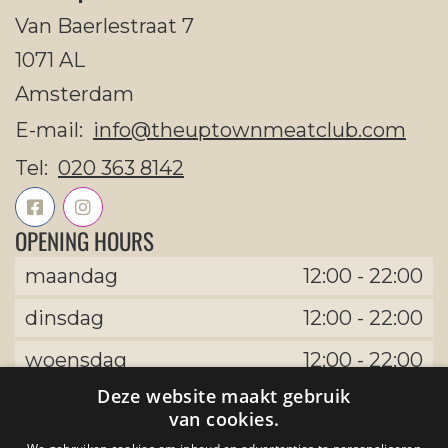
Van Baerlestraat 7
1071 AL
Amsterdam
E-mail:
info@theuptownmeatclub.com
Tel:
020 363 8142
OPENING HOURS
maandag
12:00
-
22:00
dinsdag
12:00
-
22:00
woensdag
12:00
-
22:00
Deze website maakt gebruik
donderdag
12:00
-
22:00
van cookies.
vrijdag
12:00
-
22:00