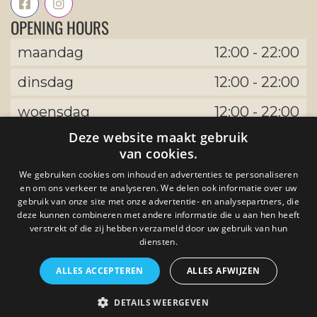
OPENING HOURS
maandag
12:00
-
22:00
dinsdag
12:00
-
22:00
woensdag
12:00
-
22:00
Deze website maakt gebruik
donderdag
12:00
-
22:00
van cookies.
vrijdag
12:00
-
22:00
We gebruiken cookies om inhoud en advertenties te personaliseren
en om ons verkeer te analyseren. We delen ook informatie over uw
zaterdag
12:00
-
22:00
gebruik van onze site met onze advertentie- en analysepartners, die
deze kunnen combineren met andere informatie die u aan hen heeft
verstrekt of die zij hebben verzameld door uw gebruik van hun
zondag
12:00
-
22:00
diensten.
ALLES ACCEPTEREN
ALLES AFWIJZEN
by The Uptown Meat Club Ontwikkeld
DETAILS WEERGEVEN
door
Tijdvooreensite